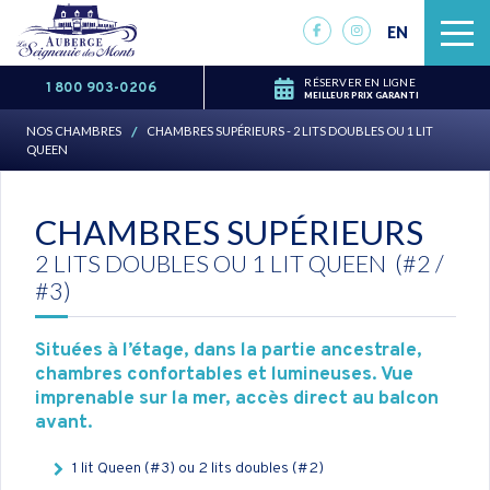
EN
RÉSERVER EN LIGNE
1 800 903-0206
MEILLEUR PRIX GARANTI
NOS CHAMBRES
CHAMBRES SUPÉRIEURS - 2 LITS DOUBLES OU 1 LIT
/
QUEEN
CHAMBRES SUPÉRIEURS
2 LITS DOUBLES OU 1 LIT QUEEN
(#2 /
#3)
Situées à l’étage, dans la partie ancestrale,
chambres confortables et lumineuses.
Vue
imprenable sur la mer, accès direct au balcon
avant.
1 lit Queen (#3) ou 2 lits doubles (#2)